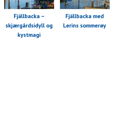
Fjällbacka –
Fjällbacka med
skjærgårdsidyll og
Lerins sommerøy
kystmagi