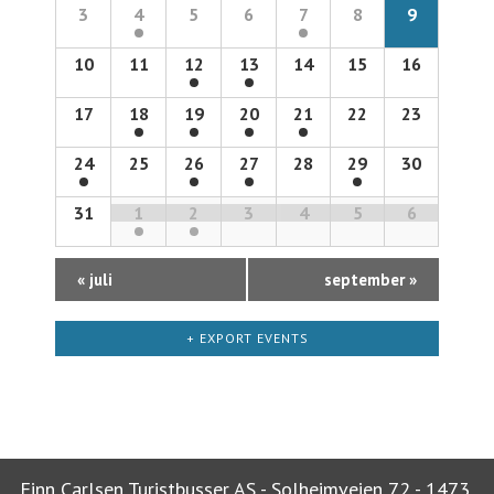
of
3
4
5
6
7
8
9
Views
10
11
12
13
14
15
16
Hendelser
Navigation
17
18
19
20
21
22
23
24
25
26
27
28
29
30
31
1
2
3
4
5
6
«
juli
september
»
+ EXPORT EVENTS
Finn Carlsen Turistbusser AS - Solheimveien 72 - 1473