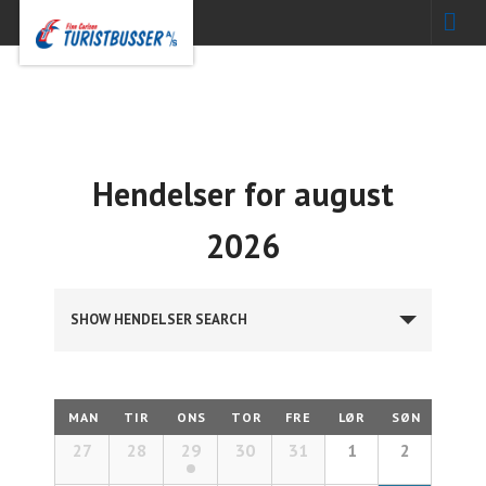
Hendelser for august
2026
Hendelser
SHOW HENDELSER SEARCH
Search
Calendar
MAN
TIR
ONS
TOR
FRE
LØR
SØN
and
Calendar
27
28
29
30
31
1
2
of
Hendelser