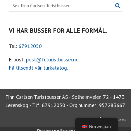
VI HAR BUSSER FOR ALLE FORMÅL.
Tel:
67912050
E-post:
post@fcturistbusser.no
Få tilsendt vår turkatalog.
Finn Carlsen Turistbusser AS - Solheimveien 72 - 1473
Lørenskog - Tlf: 67912050 - Org.nummer: 957283667
idium wordpress
Norwegian
Privacy policy and cookies