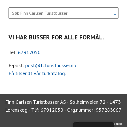
VI HAR BUSSER FOR ALLE FORMÅL.
Tel:
67912050
E-post:
post@fcturistbusser.no
Få tilsendt vår turkatalog.
Finn Carlsen Turistbusser AS - Solheimveien 72 - 1473
Lørenskog - Tlf: 67912050 - Org.nummer: 957283667
idium wordpress