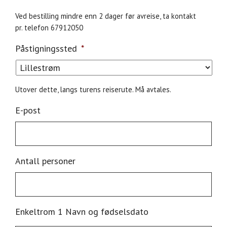
MM
Ved bestilling mindre enn 2 dager før avreise, ta kontakt
slash
pr. telefon 67912050
DD
Påstigningssted
*
slash
YYYY
Utover dette, langs turens reiserute. Må avtales.
E-post
Antall personer
Enkeltrom 1 Navn og fødselsdato